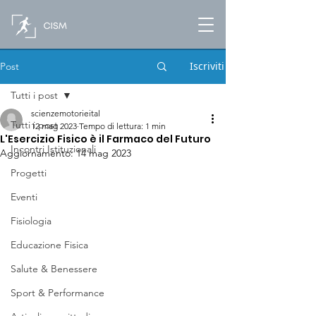
Iscriviti
Post
Tutti i post
scienzemotorieital
Tutti i post
12 mag 2023
Tempo di lettura: 1 min
L'Esercizio Fisico è il Farmaco del Futuro
Incontri Istituzionali
Aggiornamento:
14 mag 2023
Progetti
Eventi
Fisiologia
Educazione Fisica
Salute & Benessere
Sport & Performance