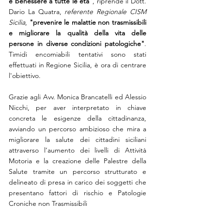
e benessere a tutte le età"
, riprende il Dott. 
Dario La Quatra, 
referente Regionale CISM 
Sicilia
, 
"prevenire le malattie non trasmissibili 
e migliorare la qualità della vita delle 
persone in diverse condizioni patologiche"
. 
Timidi encomiabili tentativi sono stati 
effettuati in Regione Sicilia, è ora di centrare 
l'obiettivo. 
Grazie agli Avv. Monica Brancatelli ed Alessio 
Nicchi, per aver interpretato in chiave 
concreta le esigenze della cittadinanza, 
avviando un percorso ambizioso che mira a 
migliorare la salute dei cittadini siciliani 
attraverso l’aumento dei livelli di Attività 
Motoria e la creazione delle Palestre della 
Salute tramite un percorso strutturato e 
delineato di presa in carico dei soggetti che 
presentano fattori di rischio e Patologie 
Croniche non Trasmissibili 