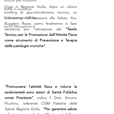
Articoli per cittadino
Oggi in Regione Sicilia, dopo un ultimo 
News in evidenza
briefing di approfondimento tecnico, su 
Chinesiologia Clinica
indicazione dell'Assessore alla Salute, Avv. 
Ruggiero Razza, siamo finalmente in fase 
Sport Management
istruttoria per l'attivazione del 
"Tavolo 
Tecnico per la Promozione dell'Attività Fisica 
come strumento di Prevenzione e Terapia 
delle patologie croniche"
.  
"Promuovere l'attività fisica e ridurre la 
sedentarietà sono azioni di Sanità Pubblica 
ormai Prioritarie"
, indica il Dott. Simone 
Pluchino, 
referente CISM Palestre della 
Salute Regione Sicilia
,  
"Per garantire salute 