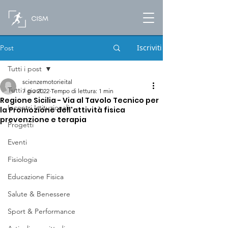
Iscriviti
Post
Tutti i post
scienzemotorieital
Tutti i post
7 giu 2022
Tempo di lettura: 1 min
Regione Sicilia - Via al Tavolo Tecnico per
Incontri Istituzionali
la Promozione dell'attività fisica
prevenzione e terapia
Progetti
Eventi
Fisiologia
Educazione Fisica
Salute & Benessere
Sport & Performance