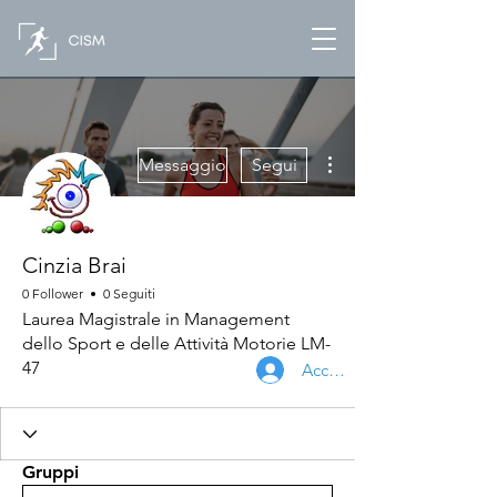
Altre azioni
Messaggio
Segui
Cinzia Brai
0 Follower
0 Seguiti
Laurea Magistrale in Management
dello Sport e delle Attività Motorie LM-
47
Accedi
Gruppi