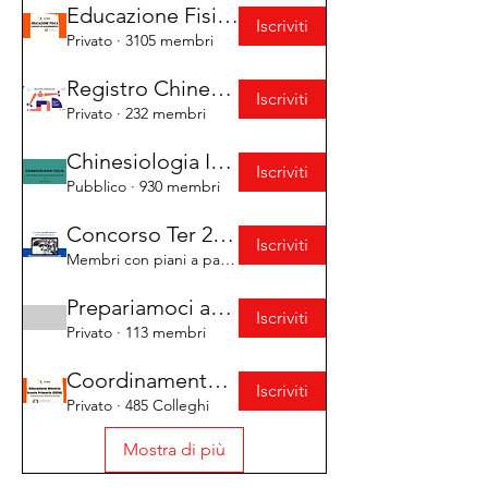
Educazione Fisica - Supporto ed Aggiornamento
Iscriviti
Privato
·
3105 membri
Registro Chinesiologi - Esperti Pre/Post Trapianto
Iscriviti
Privato
·
232 membri
Chinesiologia Italia
Iscriviti
Pubblico
·
930 membri
Concorso Ter 2024 Classe A048/A049
Iscriviti
Membri con piani a pagamento
·
254 membri
Prepariamoci ad insegnare - prima edizione
Iscriviti
Privato
·
113 membri
Coordinamento Nazionale EM Scuola Primaria (EEEM)
Iscriviti
Privato
·
485 Colleghi
Mostra di più