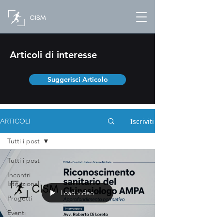
Articoli di interesse
Suggerisci Articolo
Iscriviti
ARTICOLI
Tutti i post
Tutti i post
Incontri
Istituzionali
Load video
Progetti
Eventi