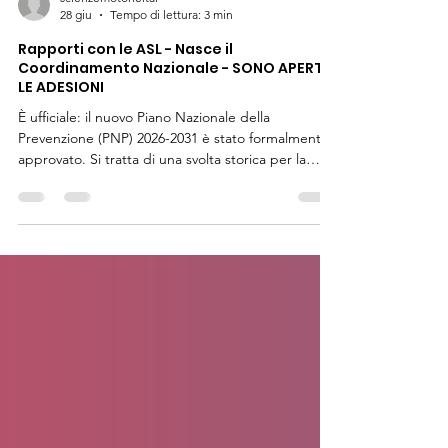
scienzemotorieital
28 giu
Tempo di lettura: 3 min
Rapporti con le ASL - Nasce il
Coordinamento Nazionale - SONO APERTE
LE ADESIONI
È ufficiale: il nuovo Piano Nazionale della
Prevenzione (PNP) 2026-2031 è stato formalmente
approvato. Si tratta di una svolta storica per la
nostra categoria. Per la prima volta, i Chinesiologi
vengono riconosciuti come parte integrante e
strutturale del sistema di tutela della salute
pubblica. Uno dei traguardi più ambiziosi e
rivoluzionari del Piano sarà quello di introdurre il
servizio di Attività Fisica Adattata (AFA) e di
Esercizio Fisico Strutturato (EFS) su prescrizio