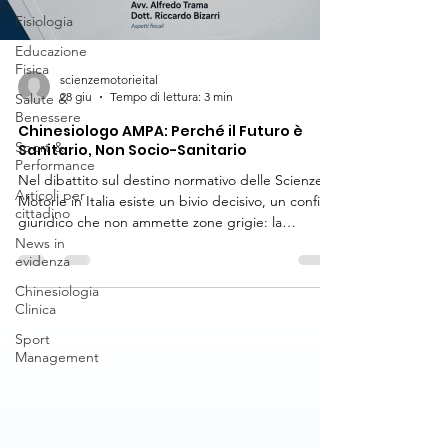
Fisiologia
Educazione
Fisica
scienzemotorieital
28 giu
Tempo di lettura: 3 min
Salute &
Benessere
Chinesiologo AMPA: Perché il Futuro è
Sport &
Sanitario, Non Socio-Sanitario
Performance
Nel dibattito sul destino normativo delle Scienze
Articoli per
Motorie in Italia esiste un bivio decisivo, un confine
cittadino
giuridico che non ammette zone grigie: la
News in
differenza strutturale tra l'ambito sanitario e
evidenza
l'ambito socio-sanitario. Per fare assoluta chiarezza
e spiegare perché la figura del Chinesiologo
Chinesiologia
AMPA (Attività Motorie Preventive e Adattate -
Clinica
LM-67) appartenga di diritto al primo e non al
Sport
secondo, il CISM (Comitato Italiano Scienze
Management
Motorie) ha riunito un panel di massimi esperti