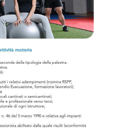
ttività motoria
econda della tipologia della palestra.
tiva.
di:
utti i relativi adempimenti (nomina RSPP,
dio Evacuazione, formazione lavoratori);
tà
ocali cantinati o semicantinati;
vile e professionale verso terzi;
azionale di ogni istruttore;
 n. 46 del 5 marzo 1990 e relativa agli impianti
sionista abilitato dalla quale risulti laconformità