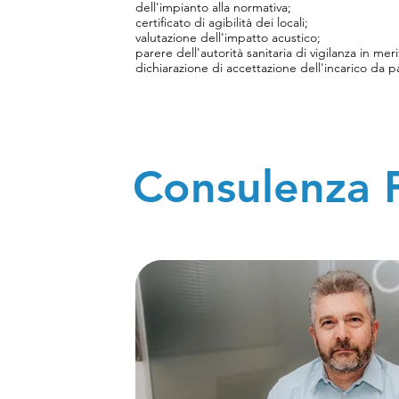
dell'impianto alla normativa;
certificato di agibilità dei locali;
valutazione dell'impatto acustico;
parere dell'autorità sanitaria di vigilanza in mer
dichiarazione di accettazione dell'incarico da p
responsabilesanitario;
elenco scritto delle attività svolte.
Domanda di attribuzione del numero di partita 
dichiarazione di inizio attività all'Agenzia delle 
Autorizzazione sanitaria, riferita ai locali, rila
Certificato prevenzione incendi, rilasciato dal c
Consulenza F
D.P.R. 151/2011 se la capienza è superiore alle 
mq 200);
I locali dove si svolge l’attività di palestra pe
compatibile con quella prevista dal piano urba
e le prescrizioni specifiche dell’attività (urbanis
ambientale, tutela della salute nei luoghi di lav
urbana annonaria). Se non è garantita una suffici
inoltre necessario installare un impianto di venti
Decreto Ministeriale 01 febbraio 1986 e le norm
Ministeriale 22 gennaio 2008, n. 37). L'attività, i
dalla normativa vigente in materia di inquiname
superiore a 100 persone oppure ha una superfi
apposita documentazione relativa al rischio in
agosto 2011, n. 151). SICILIA - L.R. 29 dicemb
tutela dell'attività fisico-motoria e sportiva.