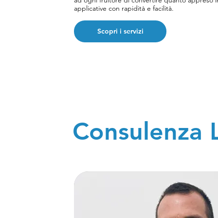
ad ogni fruitore di convertire quanto appreso i
applicative con rapidità e facilità.
Scopri i servizi
Consulenza 