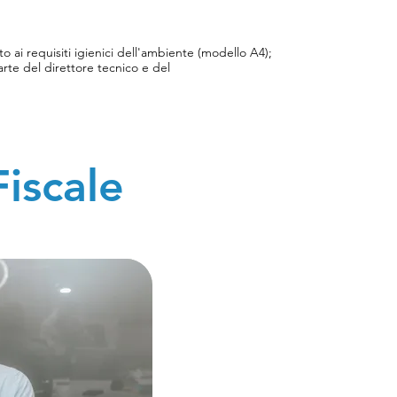
ito ai requisiti igienici dell'ambiente (modello A4);
arte del direttore tecnico e del
Iva;
entrate;
sciata dalla competente Azienda Sanitaria Locale;
omando provinciale dei vigili del fuoco (ai sensi del
iscale
100 persone ovvero la superficie lorda superiore a
r privati devono avere una destinazione d'uso
nistico comunale. Devono essere rispettate le norme
tica, igiene pubblica, igiene edilizia, tutela
oro, sicurezza alimentare, regolamenti locali di polizia
ente ventilazione naturale, per svolgere l'attività è
lazione meccanica, rispettando i requisiti stabiliti dal
e CEI relativamente all'impianto elettrico (Decreto
noltre, deve avvenire nel rispetto dei limiti previsti
nto acustico. Se la palestra ha una capienza
cie lorda superiore a 200 m2 occorre presentare
cendio (Decreto del Presidente della Repubblica 1
re 2014, n. 16: Norme in materia di promozione e