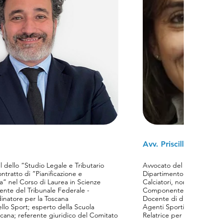
Avv. Priscilla Palomb
l dello “Studio Legale e Tributario
Avvocato del Foro di Roma
ntratto di ”Pianificazione e
Dipartimento Dilettanti e
a” nel Corso di Laurea in Scienze
Calciatori, nonché fiducia
nente del Tribunale Federale -
Componente della commis
Docente di diritto sporti
ello Sport; esperto della Scuola
Agenti Sportivi - Scuola
scana; referente giuridico del Comitato
Relatrice per la Commissi