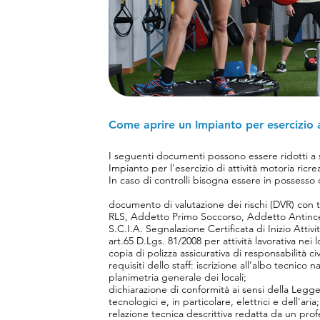
Come aprire un Impianto per esercizio a
I seguenti documenti possono essere ridotti a s
Impianto per l'esercizio di attività motoria ricrea
​In caso di controlli bisogna essere in possesso 
documento di valutazione dei rischi (DVR) con t
RLS, Addetto Primo Soccorso, Addetto Antincen
S.C.I.A. Segnalazione Certificata di Inizio Attivi
art.65 D.Lgs. 81/2008 per attività lavorativa nei l
copia di polizza assicurativa di responsabilità ci
requisiti dello staff: iscrizione all’albo tecnico n
planimetria generale dei locali;
dichiarazione di conformità ai sensi della Legge
tecnologici e, in particolare, elettrici e dell'aria;
relazione tecnica descrittiva redatta da un profes