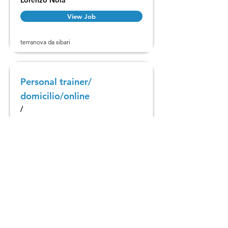
Lorenzo Noia
View Job
terranova da sibari
Personal trainer/
domicilio/online
/
View Job
Pavia
Istruttore corsi fitness
Circolo asd
View Job