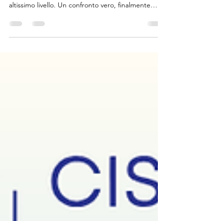
del Chinesiologo in ambito sanitario
Expo Sanità ci ha dato un segnale chiaro. E non è
uno di quelli da ignorare. Sala piena. Relazioni di
altissimo livello. Un confronto vero, finalmente
centrato su una domanda fondamentale: perché il
chinesiologo deve entrare a pieno titolo in ambito
sanitario? Per tutta la durata dell’incontro,
centinaia di professionisti si sono affacciati nella
sala — la più partecipata della fiera — per capire,
per ascoltare, per informarsi. Chi è il chinesiologo
in ambito sanitario? Cosa