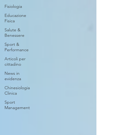
Fisiologia
Educazione
Fisica
Salute &
Benessere
Sport &
Performance
Articoli per
cittadino
News in
evidenza
Chinesiologia
Clinica
Sport
Management