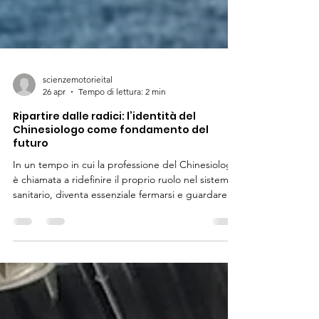
scienzemotorieital
26 apr
Tempo di lettura: 2 min
Ripartire dalle radici: l’identità del
Chinesiologo come fondamento del
futuro
In un tempo in cui la professione del Chinesiologo
è chiamata a ridefinire il proprio ruolo nel sistema
sanitario, diventa essenziale fermarsi e guardare
indietro. Non per nostalgia, ma per
consapevolezza. La storia ci insegna che il
Chinesiologo non nasce con gli ISEF nel 1952:
esiste molto prima. Le sue radici affondano nella
Ginnastica Correttiva, nelle pratiche di educazione
al movimento e, soprattutto, in quella