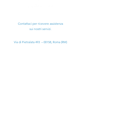
Ti serve aiuto?
Contattaci per ricevere assistenza
sui nostri servizi.
Sede Legale:
Via di Pietralata 493 – 00158, Roma (RM)
Email:
scienzemotorieitalia@gmail.com
scienzemotoriecism@pec.it
Tel:
+39 3314331789
Info