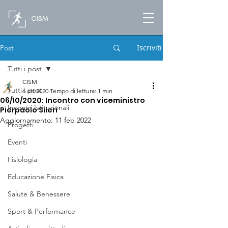
Iscriviti
Post
Tutti i post
CISM
Tutti i post
6 ott 2020
Tempo di lettura: 1 min
06/10/2020: Incontro con viceministro
Incontri Istituzionali
Pierpaolo Sileri
Aggiornamento:
11 feb 2022
Progetti
Eventi
Fisiologia
Educazione Fisica
Salute & Benessere
Sport & Performance