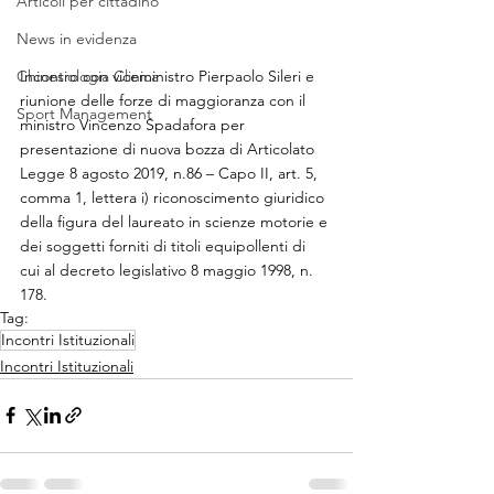
Articoli per cittadino
News in evidenza
Incontro con viceministro Pierpaolo Sileri e 
Chinesiologia Clinica
riunione delle forze di maggioranza con il
Sport Management
ministro Vincenzo Spadafora per 
presentazione di nuova bozza di Articolato 
Legge 8 agosto 2019, n.86 – Capo II, art. 5, 
comma 1, lettera i) riconoscimento giuridico 
della figura del laureato in scienze motorie e 
dei soggetti forniti di titoli equipollenti di 
cui al decreto legislativo 8 maggio 1998, n. 
178.
Tag:
Incontri Istituzionali
Incontri Istituzionali