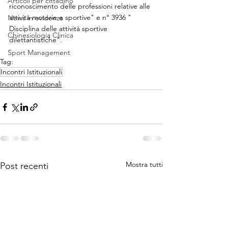
Articoli per cittadino
riconoscimento delle professioni relative alle 
attività motorie e sportive" e n° 3936 " 
News in evidenza
Disciplina delle attività sportive 
Chinesiologia Clinica
dilettantistiche".
Sport Management
Tag:
Incontri Istituzionali
Incontri Istituzionali
Mostra tutti
Post recenti