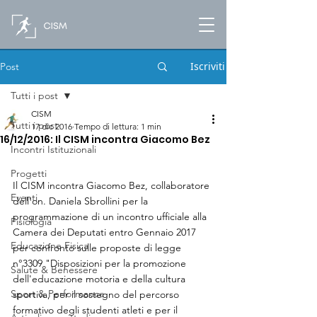
Iscriviti
Post
Tutti i post
CISM
Tutti i post
17 dic 2016
Tempo di lettura: 1 min
16/12/2016: Il CISM incontra Giacomo Bez
Incontri Istituzionali
Progetti
Il CISM incontra Giacomo Bez, collaboratore 
Eventi
dell'on. Daniela Sbrollini per la 
programmazione di un incontro ufficiale alla 
Fisiologia
Camera dei Deputati entro Gennaio 2017 
Educazione Fisica
per confronto sulle proposte di legge 
n°3309 "Disposizioni per la promozione 
Salute & Benessere
dell'educazione motoria e della cultura 
Sport & Performance
sportiva, per il sostegno del percorso 
formativo degli studenti atleti e per il 