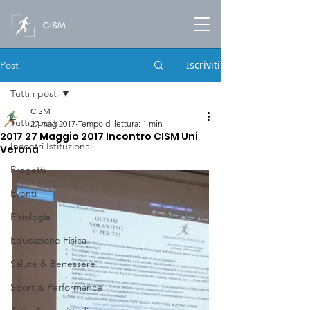
Iscriviti
Post
Tutti i post
CISM
Tutti i post
27 mag 2017
Tempo di lettura: 1 min
2017 27 Maggio 2017 Incontro CISM Uni
Incontri Istituzionali
Verona
Progetti
Eventi
Fisiologia
Educazione Fisica
Salute & Benessere
Sport & Performance