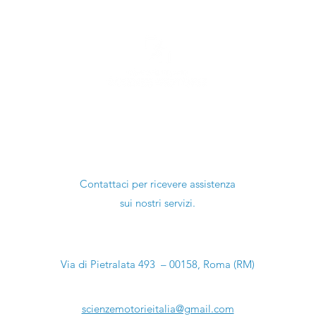
essere escluso
PIAZZA: RO
SETTEMBRE
Ti serve aiuto?
Contattaci per ricevere assistenza
sui nostri servizi.
Sede Legale:
Via di Pietralata 493 – 00158, Roma (RM)
Email:
scienzemotorieitalia@gmail.com