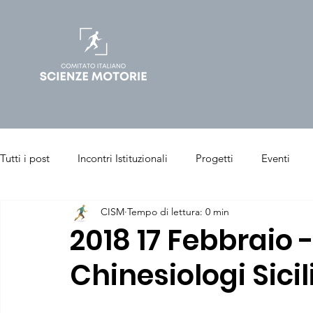
Tutti i post
Incontri Istituzionali
Progetti
Eventi
CISM
Tempo di lettura: 0 min
Salute & Benessere
Sport & Performance
Articoli p
2018 17 Febbraio 
Chinesiologi Sicil
Chinesiologia Clinica
Sport Management