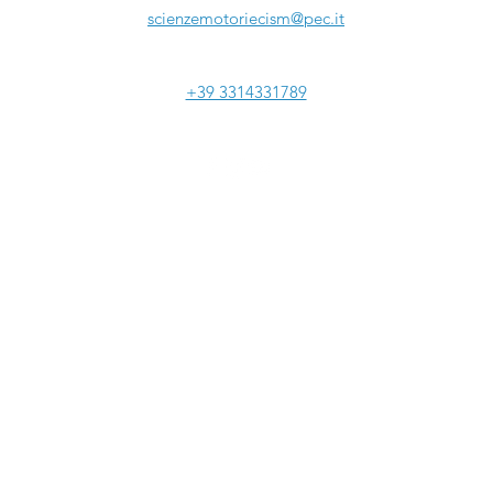
scienzemotoriecism@pec.it
Tel:
+39 3314331789