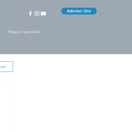
Aderisci Ora
Mappa Specialisti
viti