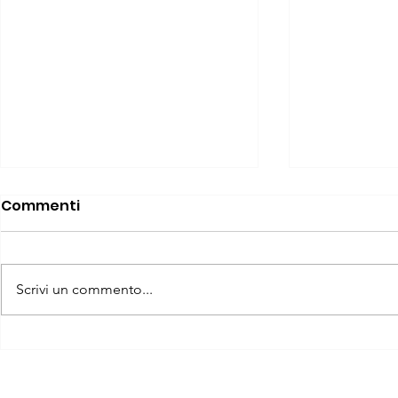
Commenti
Scrivi un commento...
Esercizio Fisico
I CHINESIOL
Strutturato: Il
DOCENTI D
Chinesiologo non può
FISICA SC