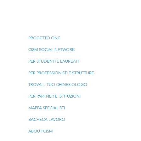
MA, 30
una nuova cultura
 2026
sportiva
Menu
PROGETTO ONC
CISM SOCIAL NETWORK
PER STUDENTI E LAUREATI
PER PROFESSIONISTI E STRUTTURE
TROVA IL TUO CHINESIOLOGO
PER PARTNER E ISTITUZIONI
MAPPA SPECIALISTI
BACHECA LAVORO
ABOUT CISM