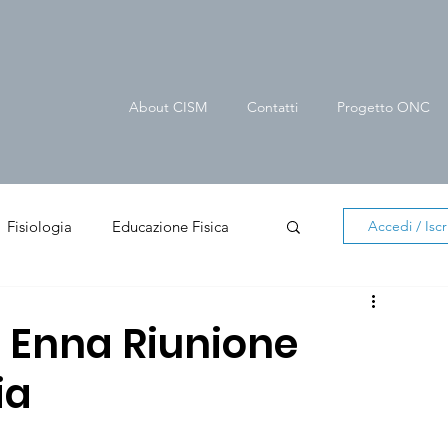
About CISM
Contatti
Progetto ONC
Fisiologia
Educazione Fisica
Accedi / Iscri
er cittadino
News in evidenza
- Enna Riunione
ia