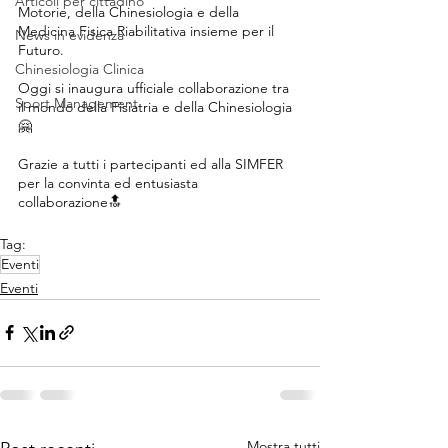
Articoli per cittadino
Motorie, della Chinesiologia e della 
Medicina Fisica Riabilitativa insieme per il 
News in evidenza
Futuro.
Chinesiologia Clinica
Oggi si inaugura ufficiale collaborazione tra 
Sport Management
il mondo della Fisiatria e della Chinesiologia 
🤗
Grazie a tutti i partecipanti ed alla SIMFER 
per la convinta ed entusiasta 
collaborazione🔝
Tag:
Eventi
Eventi
Mostra tutti