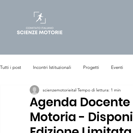
Tutti i post
Incontri Istituzionali
Progetti
Eventi
scienzemotorieital
Tempo di lettura: 1 min
Salute & Benessere
Sport & Performance
Articoli p
Agenda Docente 
Motoria - Disponi
Chinesiologia Clinica
Sport Management
Edizione Limitata