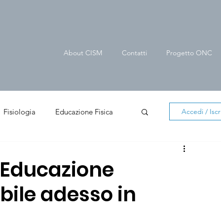
About CISM
Contatti
Progetto ONC
Fisiologia
Educazione Fisica
Accedi / Iscri
er cittadino
News in evidenza
Educazione
bile adesso in