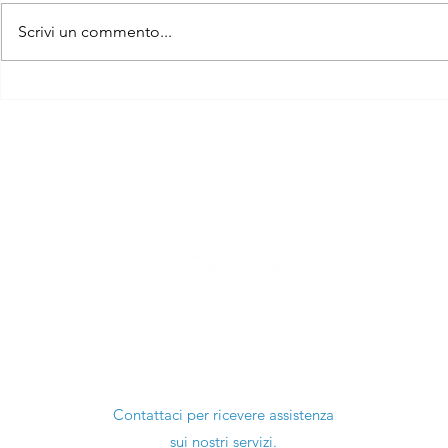
Scrivi un commento...
Guida Pratica alla
Esercizio F
Compilazione delle 150
Strutturato
Preferenze GPS
Chinesiol
essere es
Ti serve aiuto?
Contattaci per ricevere assistenza
sui nostri servizi.