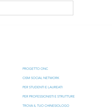
isico
I CHINESIOLOGI E I
: Il
DOCENTI DI EDUCAZIONE
ogo non può
FISICA SCENDONO IN
cluso
PIAZZA: ROMA, 30
SETTEMBRE 2026
Menu
PROGETTO ONC
CISM SOCIAL NETWORK
PER STUDENTI E LAUREATI
PER PROFESSIONISTI E STRUTTURE
TROVA IL TUO CHINESIOLOGO