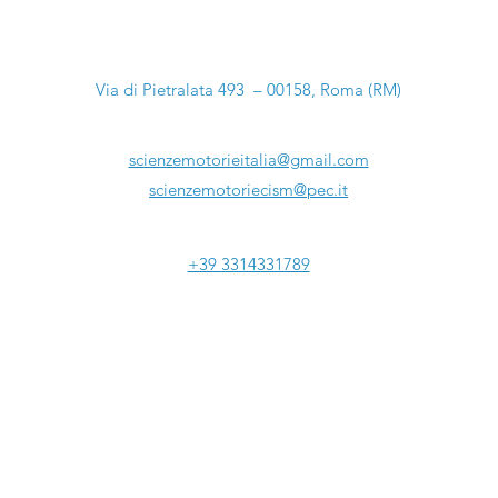
Sede Legale:
Via di Pietralata 493 – 00158, Roma (RM)
Email:
scienzemotorieitalia@gmail.com
scienzemotoriecism@pec.it
Tel:
+39 3314331789