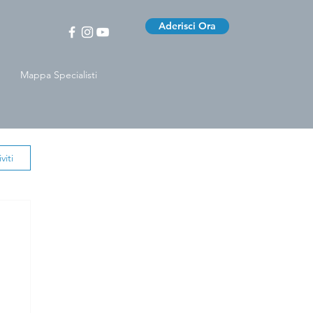
Aderisci Ora
Mappa Specialisti
viti