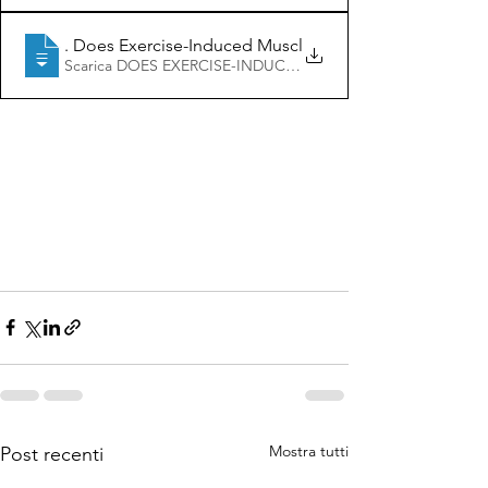
Schoenfeld, B. J. (2012)
. Does Exercise-Induced Muscle Damage Play a Role in
Scarica DOES EXERCISE-INDUCED MUSCLE DAMAGE PLA
Mostra tutti
Post recenti