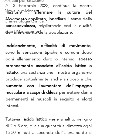
Articoli per cittadino
Al 3 Febbraio 2023, continua la nostra 
News in evidenza
missione : 
affermare la cultura del 
Movimento applicato, innaffiare il seme della 
Chinesiologia Clinica
consapevolezza, 
migliorando così la qualità 
Sport Management
dell'allenamento della popolazione.
Indolenzimento, difficoltà di movimento
, 
sono le sensazioni tipiche e comuni dopo 
ogni allenamento duro o intenso, 
spesso 
erroneamente associate all'acido lattico o 
lattato
, una sostanza che il nostro organismo 
produce abitualmente anche a riposo e che 
aumenta con l'aumentare dell'impegno 
muscolare a scopi di difesa 
per evitare danni 
permanenti ai muscoli in seguito a sforzi 
intensi
.
Tuttavia l
'acido lattico
 viene smaltito nel giro 
di 2 o 3 ore, e la sua quantità si dimezza ogni 
15-30 minuti a seconda dell'allenamento e 