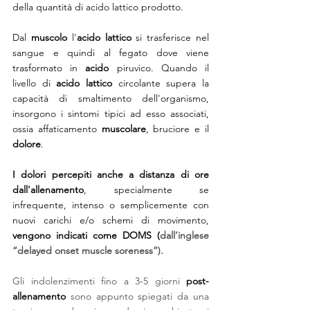
della quantità di acido lattico prodotto.
Dal 
muscolo
 l'
acido lattico
 si trasferisce nel 
sangue e quindi al fegato dove viene 
trasformato in 
acido
 piruvico. Quando il 
livello di 
acido lattico
 circolante supera la 
capacità di smaltimento dell'organismo, 
insorgono i sintomi tipici ad esso associati, 
ossia affaticamento 
muscolare
, bruciore e il 
dolore
.
I dolori percepiti anche a distanza di ore 
dall'allenamento
, specialmente se 
infrequente, intenso o semplicemente con 
nuovi carichi e/o schemi di movimento, 
vengono indicati come DOMS (
dall’inglese 
“delayed onset muscle soreness”).
Gli indolenzimenti fino a 3-5 giorni 
post-
allenamento
 sono appunto spiegati da una 