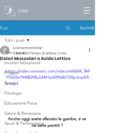
Iscriviti
Post
Tutti i post
scienzemotorieital
Tutti i post
3 feb 2023
Tempo di lettura: 2 min
Dolori Muscolari e Acido Lattico
Incontri Istituzionali
https://video.wixstatic.com/video/e60a04_364
Progetti
1f1b03e1948829fb2d441e4299af0/720p/mp4/fi
Eventi
le.mp4
Fisiologia
Educazione Fisica
Salute & Benessere
Anche oggi avete allenato le gambe, e ve 
Sport & Performance
ne siete pentiti ? 