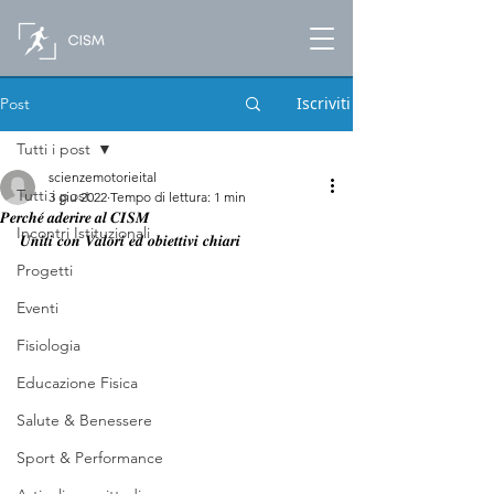
Iscriviti
Post
Tutti i post
scienzemotorieital
Tutti i post
3 giu 2022
Tempo di lettura: 1 min
𝑷𝒆𝒓𝒄𝒉𝒆́ 𝒂𝒅𝒆𝒓𝒊𝒓𝒆 𝒂𝒍 𝑪𝑰𝑺𝑴
Incontri Istituzionali
𝑼𝒏𝒊𝒕𝒊 𝒄𝒐𝒏 𝑽𝒂𝒍𝒐𝒓𝒊 𝒆𝒅 𝒐𝒃𝒊𝒆𝒕𝒕𝒊𝒗𝒊 𝒄𝒉𝒊𝒂𝒓𝒊
Progetti
Eventi
Fisiologia
Educazione Fisica
Salute & Benessere
Sport & Performance