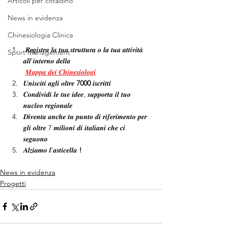
Articoli per cittadino
News in evidenza
Chinesiologia Clinica
 𝑹𝒆𝒈𝒊𝒔𝒕𝒓𝒂 𝒍𝒂 𝒕𝒖𝒂 𝒔𝒕𝒓𝒖𝒕𝒕𝒖𝒓𝒂 𝒐 𝒍𝒂 𝒕𝒖𝒂 𝒂𝒕𝒕𝒊𝒗𝒊𝒕𝒂̀ 
Sport Management
𝒂𝒍𝒍'𝒊𝒏𝒕𝒆𝒓𝒏𝒐 𝒅𝒆𝒍𝒍𝒂 
𝑴𝒂𝒑𝒑𝒂 𝒅𝒆𝒊 𝑪𝒉𝒊𝒏𝒆𝒔𝒊𝒐𝒍𝒐𝒈𝒊
𝑼𝒏𝒊𝒔𝒄𝒊𝒕𝒊 𝒂𝒈𝒍𝒊 𝒐𝒍𝒕𝒓𝒆
 7000 
𝒊𝒔𝒄𝒓𝒊𝒕𝒕𝒊 
𝑪𝒐𝒏𝒅𝒊𝒗𝒊𝒅𝒊 𝒍𝒆 𝒕𝒖𝒆 𝒊𝒅𝒆𝒆, 𝒔𝒖𝒑𝒑𝒐𝒓𝒕𝒂 𝒊𝒍 𝒕𝒖𝒐 
𝒏𝒖𝒄𝒍𝒆𝒐 𝒓𝒆𝒈𝒊𝒐𝒏𝒂𝒍𝒆
𝑫𝒊𝒗𝒆𝒏𝒕𝒂 𝒂𝒏𝒄𝒉𝒆 𝒕𝒖 𝒑𝒖𝒏𝒕𝒐 𝒅𝒊 𝒓𝒊𝒇𝒆𝒓𝒊𝒎𝒆𝒏𝒕𝒐 𝒑𝒆𝒓 
𝒈𝒍𝒊 𝒐𝒍𝒕𝒓𝒆 7 𝒎𝒊𝒍𝒊𝒐𝒏𝒊 𝒅𝒊 𝒊𝒕𝒂𝒍𝒊𝒂𝒏𝒊 𝒄𝒉𝒆 𝒄𝒊 
𝒔𝒆𝒈𝒖𝒐𝒏𝒐 
𝑨𝒍𝒛𝒊𝒂𝒎𝒐 𝒍'𝒂𝒔𝒕𝒊𝒄𝒆𝒍𝒍𝒂 
!
News in evidenza
Progetti