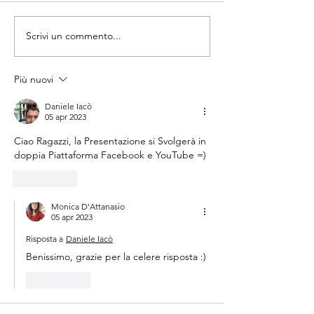
Scrivi un commento...
Esercizio Fisico
I CHINESIOLOGI 
Strutturato: Il
DOCENTI DI
Chinesiologo non può
EDUCAZIONE FI
Più nuovi
essere escluso
SCENDONO IN P
Daniele Iacò
ROMA, 30 SET
05 apr 2023
2026
Ciao Ragazzi, la Presentazione si Svolgerà in 
doppia Piattaforma Facebook e YouTube =) 
Mi piace
Monica D'Attanasio
05 apr 2023
Risposta a
Daniele Iacò
Benissimo, grazie per la celere risposta :)
Mi piace