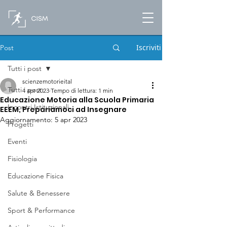
Iscriviti
Post
Tutti i post
scienzemotorieital
Tutti i post
4 apr 2023
Tempo di lettura: 1 min
Educazione Motoria alla Scuola Primaria
Incontri Istituzionali
EEEM, Prepariamoci ad Insegnare
Aggiornamento:
5 apr 2023
Progetti
Eventi
Fisiologia
Educazione Fisica
Salute & Benessere
Sport & Performance