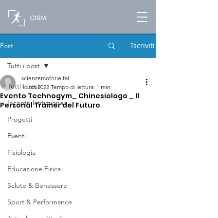
Iscriviti
Post
Tutti i post
scienzemotorieital
Tutti i post
16 ott 2022
Tempo di lettura: 1 min
Evento Technogym_ Chinesiologo _ Il
Incontri Istituzionali
Personal Trainer del Futuro
Progetti
Eventi
Fisiologia
Educazione Fisica
Salute & Benessere
Sport & Performance