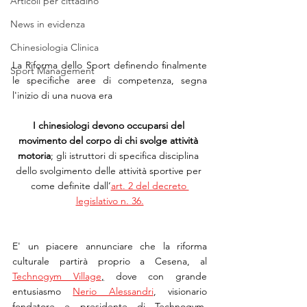
Articoli per cittadino
News in evidenza
Chinesiologia Clinica
La Riforma dello Sport definendo finalmente 
Sport Management
le specifiche aree di competenza, segna 
l'inizio di una nuova era
I chinesiologi devono occuparsi del 
movimento del corpo di chi svolge attività 
motoria
; gli istruttori di specifica disciplina 
dello svolgimento delle attività sportive per 
come definite dall’
art. 2 del decreto 
legislativo n. 36.
E' un piacere annunciare che la riforma 
culturale partirà proprio a Cesena, al 
Technogym Village
,
 dove con grande 
entusiasmo 
Nerio Alessandri
, visionario 
fondatore e presidente di Technogym, 