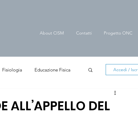
About CISM
Contatti
Progetto ONC
Fisiologia
Educazione Fisica
Accedi / Iscri
er cittadino
News in evidenza
E ALL’APPELLO DEL