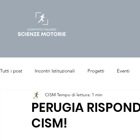
Tutti i post
Incontri Istituzionali
Progetti
Eventi
CISM
Tempo di lettura: 1 min
Salute & Benessere
Sport & Performance
Articoli p
PERUGIA RISPOND
CISM!
Chinesiologia Clinica
Sport Management