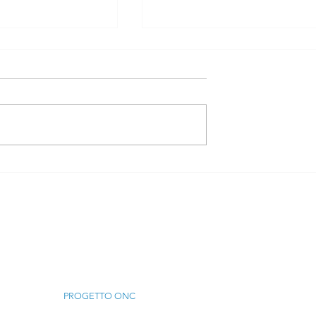
isico
I CHINESIOLOGI E I
: Il
DOCENTI DI EDUCAZIONE
ogo non può
FISICA SCENDONO IN
cluso
PIAZZA: ROMA, 30
SETTEMBRE 2026
Menu
PROGETTO ONC