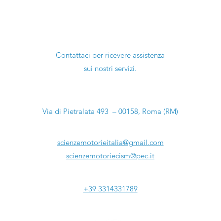
Ti serve aiuto?
Contattaci per ricevere assistenza
sui nostri servizi.
Sede Legale:
Via di Pietralata 493 – 00158, Roma (RM)
Email:
scienzemotorieitalia@gmail.com
scienzemotoriecism@pec.it
Tel:
+39 3314331789