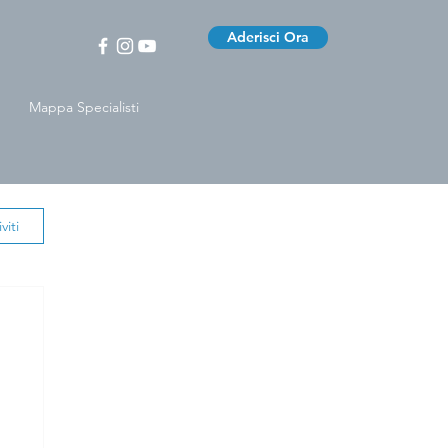
Aderisci Ora
Mappa Specialisti
viti