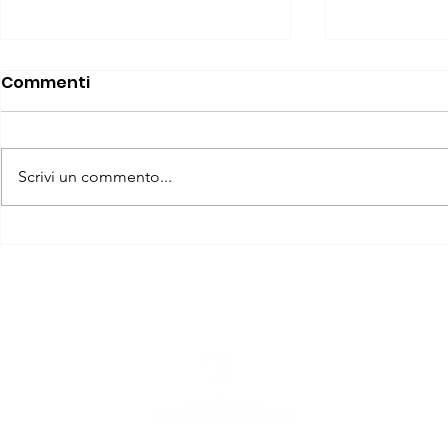
Commenti
Scrivi un commento...
Guida Pratica alla
Esercizio F
Compilazione delle 150
Strutturato
Preferenze GPS
Chinesiol
essere es