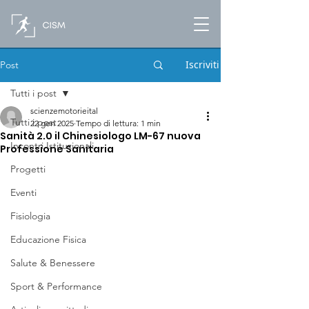
Iscriviti
Post
Tutti i post
scienzemotorieital
Tutti i post
22 gen 2025
Tempo di lettura: 1 min
Sanità 2.0 il Chinesiologo LM-67 nuova
Incontri Istituzionali
Professione Sanitaria
Progetti
Eventi
Fisiologia
Educazione Fisica
Salute & Benessere
Sport & Performance