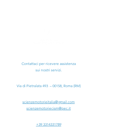
Ti serve aiuto?
Contattaci per ricevere assistenza
sui nostri servizi.
Sede Legale:
Via di Pietralata 493 – 00158, Roma (RM)
Email:
scienzemotorieitalia@gmail.com
scienzemotoriecism@pec.it
Tel:
+39 3314331789