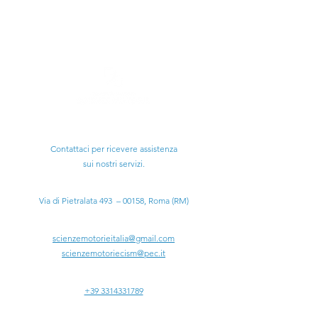
Ti serve aiuto?
Contattaci per ricevere assistenza
sui nostri servizi.
Sede Legale:
Via di Pietralata 493 – 00158, Roma (RM)
Email:
scienzemotorieitalia@gmail.com
scienzemotoriecism@pec.it
Tel:
+39 3314331789