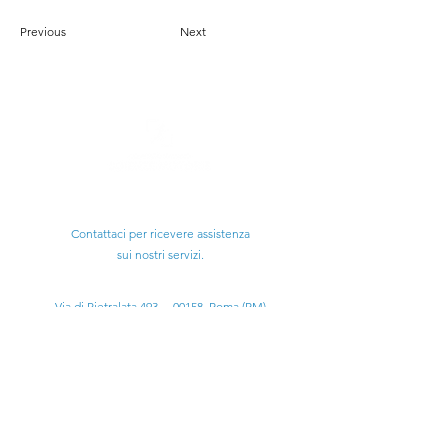
Previous
Next
Ti serve aiuto?
Contattaci per ricevere assistenza
sui nostri servizi.
Sede Legale:
Via di Pietralata 493 – 00158, Roma (RM)
Email:
scienzemotorieitalia@gmail.com
scienzemotoriecism@pec.it
Tel:
+39 3314331789