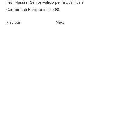
Pesi Massimi Senior (valido per la qualifica ai
Campionati Europei del 2008).
Previous
Next
Ti serve aiuto?
Contattaci per ricevere assistenza
sui nostri servizi.
Sede Legale:
Via di Pietralata 493 – 00158, Roma (RM)
Email:
scienzemotorieitalia@gmail.com
scienzemotoriecism@pec.it