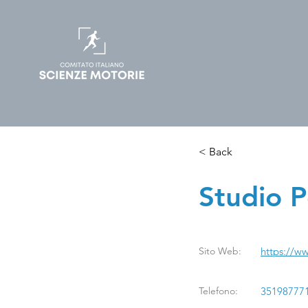
< Back
< Back
Recipe n
Studio P
Sito Web:
https://ww
Telefono:
35198777