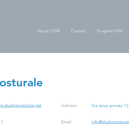
About CISM
Contatti
Progetto ONC
ame
osturale
w.studioposturale.net
Indirizzo:
Via terza armata 12
info@studiopostura
11
Email: