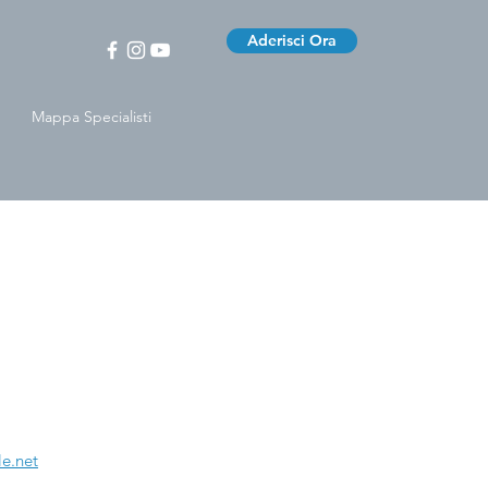
Aderisci Ora
Mappa Specialisti
le.net