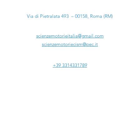
Sede Legale:
Via di Pietralata 493 – 00158, Roma (RM)
Email:
scienzemotorieitalia@gmail.com
scienzemotoriecism@pec.it
Tel:
+39 3314331789