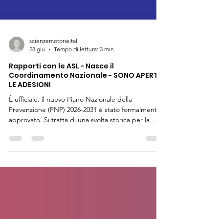
scienzemotorieital
28 giu
Tempo di lettura: 3 min
Rapporti con le ASL - Nasce il
Coordinamento Nazionale - SONO APERTE
LE ADESIONI
È ufficiale: il nuovo Piano Nazionale della
Prevenzione (PNP) 2026-2031 è stato formalmente
approvato. Si tratta di una svolta storica per la
nostra categoria. Per la prima volta, i Chinesiologi
vengono riconosciuti come parte integrante e
strutturale del sistema di tutela della salute
pubblica. Uno dei traguardi più ambiziosi e
rivoluzionari del Piano sarà quello di introdurre il
servizio di Attività Fisica Adattata (AFA) e di