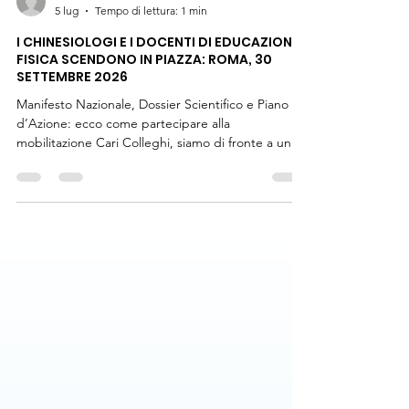
scienzemotorieital
5 lug
Tempo di lettura: 1 min
I CHINESIOLOGI E I DOCENTI DI EDUCAZIONE
FISICA SCENDONO IN PIAZZA: ROMA, 30
SETTEMBRE 2026
Manifesto Nazionale, Dossier Scientifico e Piano
d’Azione: ecco come partecipare alla
mobilitazione Cari Colleghi, siamo di fronte a un
momento storico e senza precedenti per la nostra
categoria professionale. Il CISM (Comitato Italiano
Scienze Motorie) e l'UISMEF (Unione Italiana
Scienze Motorie e Educazione Fisica) hanno deciso
di Scendere in Piazza, in un momento chiave tra il
termine della attuale legislatura e le prossime
politiche è fondamentale lasciare un segno indele