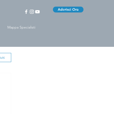
Aderisci Ora
Mappa Specialisti
viti