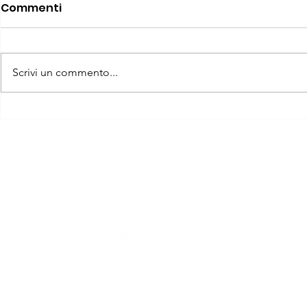
Commenti
Scrivi un commento...
I CHINESIOLOGI E I
Chinesiol
DOCENTI DI EDUCAZIONE
Perché il 
FISICA SCENDONO IN
Sanitario,
PIAZZA: ROMA, 30
Sanitario
SETTEMBRE 2026
Ti serve aiuto?