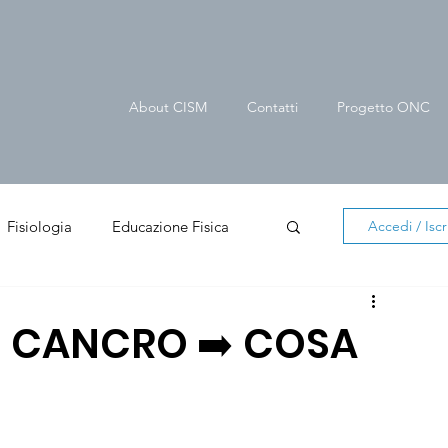
About CISM
Contatti
Progetto ONC
Fisiologia
Educazione Fisica
Accedi / Iscri
er cittadino
News in evidenza
 E CANCRO ➡️ COSA