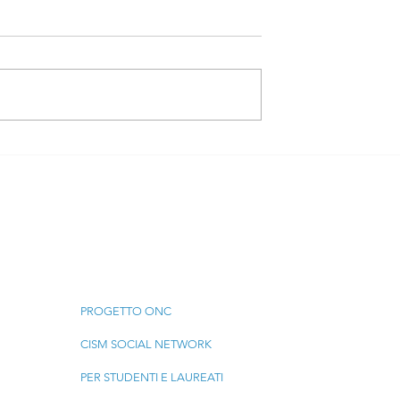
ogo AMPA:
Rapporti con le ASL -
Futuro è
Nasce il Coordinament
 Non Socio-
Nazionale - SONO APER
LE ADESIONI
Menu
PROGETTO ONC
CISM SOCIAL NETWORK
PER STUDENTI E LAUREATI