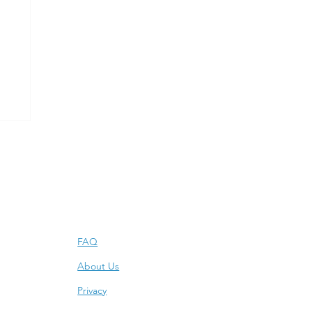
o
TE
Info
FAQ
About Us
Privacy