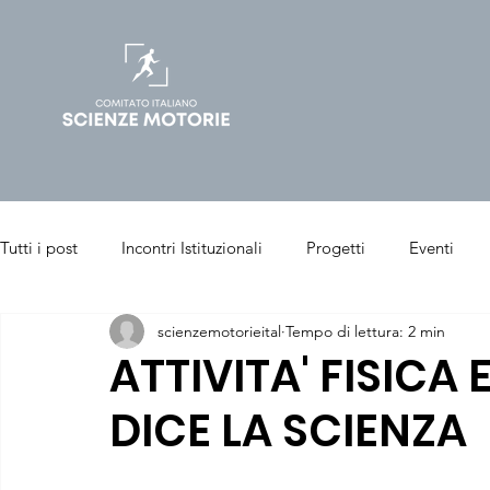
Tutti i post
Incontri Istituzionali
Progetti
Eventi
scienzemotorieital
Tempo di lettura: 2 min
Salute & Benessere
Sport & Performance
Articoli p
ATTIVITA' FISICA
DICE LA SCIENZA
Chinesiologia Clinica
Sport Management