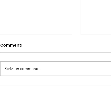
Commenti
Scrivi un commento...
Guida Pratica alla
Esercizio F
Compilazione delle 150
Strutturato
Preferenze GPS
Chinesiol
essere es