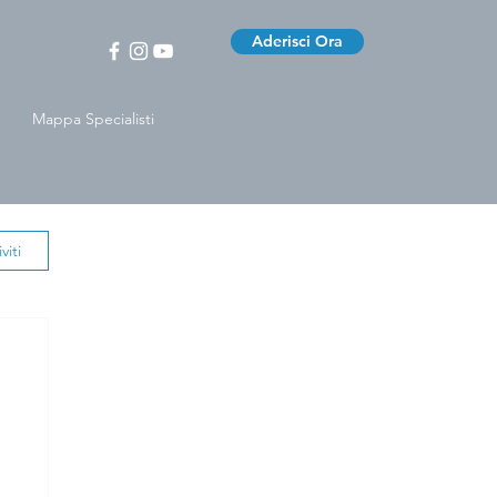
Aderisci Ora
Mappa Specialisti
viti