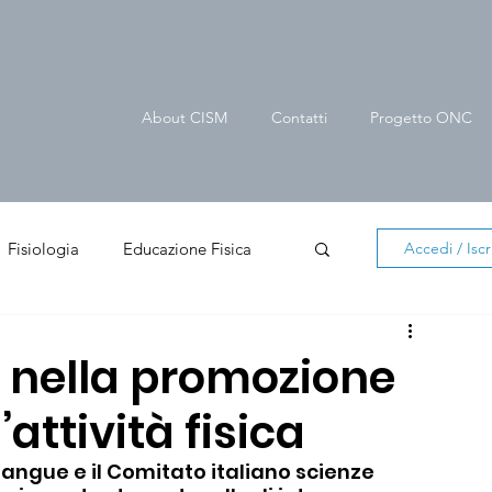
About CISM
Contatti
Progetto ONC
Fisiologia
Educazione Fisica
Accedi / Iscri
er cittadino
News in evidenza
e nella promozione
’attività fisica
Sangue e il Comitato italiano scienze 