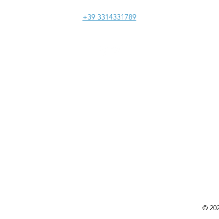
Tel:
+39 3314331789
© 202