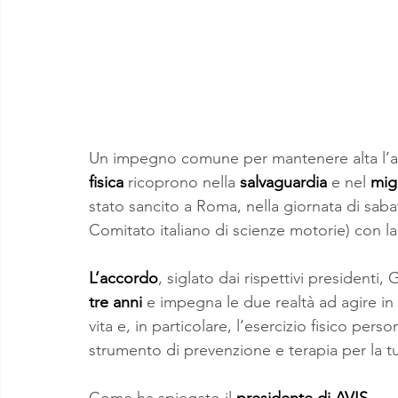
Un impegno comune per mantenere alta l’at
fisica
 ricoprono nella 
salvaguardia
 e nel 
mig
stato sancito a Roma, nella giornata di sab
Comitato italiano di scienze motorie) con la
L’accordo
, siglato dai rispettivi presidenti,
tre anni
 e impegna le due realtà ad agire in 
vita e, in particolare, l’esercizio fisico per
strumento di prevenzione e terapia per la tut
Come ha spiegato il 
presidente di AVIS 