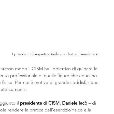
I presidenti Gianpietro Briola e, a destra, Daniele Iacò
lo stesso modo il CISM ha l’obiettivo di guidare le 
imento professionale di quelle figure che educano 
io fisico. Per noi è motivo di grande soddisfazione 
getti comuni».
giunto il 
presidente di CISM, Daniele Iacò
 – di 
e rendere la pratica dell'esercizio fisico e la 