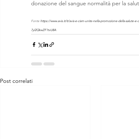
donazione del sangue normalità per la salut
Fonte 
https://www.avis.it/it/avis-e-cism-unite-nella-promozione-della-sal
7yl2QkwZF1tvU8A
Post correlati