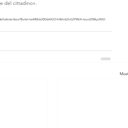
e del cittadino».
ute-e-dell-attivita-fisica?fbclid=IwAR0UsODG6AIfJO-fvWmrbZnGZPWUh-Iwco2ZWkyUNIG-
Most