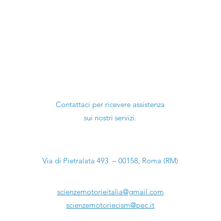
Ti serve aiuto?
Contattaci per ricevere assistenza
sui nostri servizi.
Sede Legale:
Via di Pietralata 493 – 00158, Roma (RM)
Email:
scienzemotorieitalia@gmail.com
scienzemotoriecism@pec.it