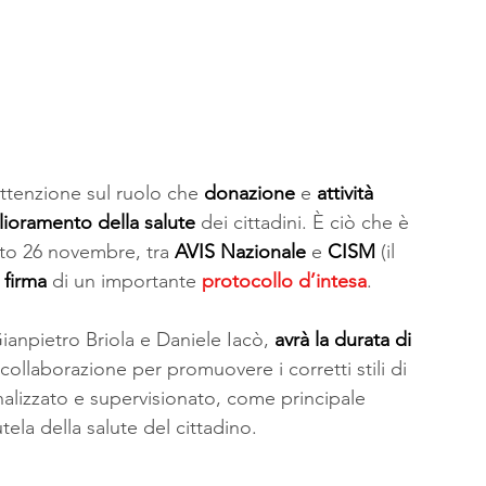
tenzione sul ruolo che 
donazione
 e 
attività 
lioramento della salute
 dei cittadini. È ciò che è 
ato 26 novembre, tra 
AVIS Nazionale
 e 
CISM
 (il 
 
firma
 di un importante 
protocollo d’intesa
.
 Gianpietro Briola e Daniele Iacò, 
avrà la durata di 
collaborazione per promuovere i corretti stili di 
sonalizzato e supervisionato, come principale 
ela della salute del cittadino. 