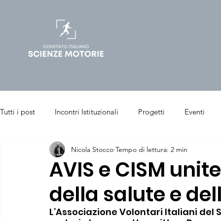
Tutti i post
Incontri Istituzionali
Progetti
Eventi
Nicola Stocco
Tempo di lettura: 2 min
Salute & Benessere
Sport & Performance
Articoli p
AVIS e CISM unit
della salute e dell
Chinesiologia Clinica
Sport Management
L’Associazione Volontari Italiani del 