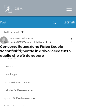
Iscriviti
Post
Tutti i post
scienzemotorieital
Tutti i post
1 dic 2023
Tempo di lettura: 1 min
Concorso Educazione Fisica Scuola
Incontri Istituzionali
Secondaria, bando in arrivo: ecco tutto
quello che c'è da sapere
Progetti
Eventi
Fisiologia
Educazione Fisica
Salute & Benessere
Sport & Performance