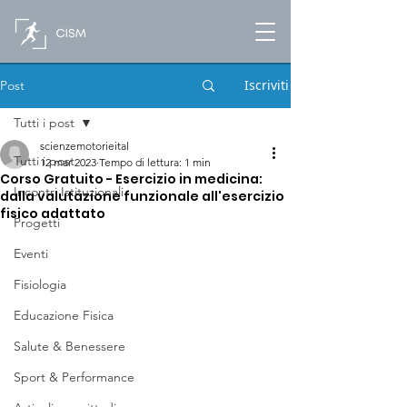
Iscriviti
Post
Tutti i post
scienzemotorieital
Tutti i post
12 mar 2023
Tempo di lettura: 1 min
Corso Gratuito - Esercizio in medicina:
Incontri Istituzionali
dalla valutazione funzionale all'esercizio
fisico adattato
Progetti
Eventi
Fisiologia
Educazione Fisica
Salute & Benessere
Sport & Performance