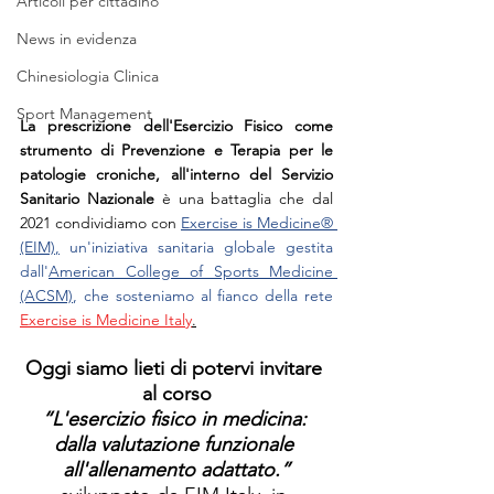
Articoli per cittadino
News in evidenza
Chinesiologia Clinica
Sport Management
La prescrizione dell'Esercizio Fisico come 
strumento di Prevenzione e Terapia per le 
patologie croniche, all'interno del Servizio 
Sanitario Nazionale
 è una battaglia che dal 
2021 condividiamo con 
Exercise is Medicine®️ 
(EIM)
,
 un'iniziativa sanitaria globale gestita 
dall'
American College of Sports Medicine 
(ACSM)
, che sosteniamo al fianco della rete  
Exercise is Medicine Italy
.
Oggi siamo lieti di potervi invitare 
al corso
“L'esercizio fisico in medicina: 
dalla valutazione funzionale 
all'allenamento adattato.”