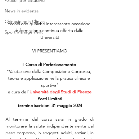
Articoli per cittadino
News in evidenza
Chinesiologia Clinica
Eccoci con qualche interessante occasione 
di formazione continua offerta dalle 
Sport Management
Università
VI PRESENTIAMO
 il 
Corso di Perfezionamento
"Valutazione della Composizione Corporea, 
teoria e applicazione nella pratica clinica e 
sportiva"
a cura dell'
Università degli Studi di Firenze
Posti Limitati
termine iscrizioni 31 maggio 2024
Al termine del corso sarai in grado di 
monitorare la salute indipendentemente dal 
peso corporeo, in soggetti adulti, anziani, in 