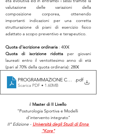
età evolutiva ed in entrambi i sessi tramite la 
valutazione delle variazioni della 
composizione corporea, ottenendo 
importanti indicazioni per una corretta 
strutturazione di piani di esercizio fisico 
adattato a scopo preventivo e terapeutico. 
Quota d'iscrizione ordinaria
 : 400€
Quota di iscrizione ridotta
 per giovani 
laureati entro il ventottesimo anno di età 
(pari al 70% della quota ordinaria): 280€
PROGRAMMAZIONE CORSO PERFEZIONAMENTO COM
.pdf
Scarica PDF • 1.60MB
il 
Master di II Livello 
"Posturologia Sportiva e Modelli 
d'intervento integrato"
II° Edizione - 
Università degli Studi di Enna 
"Kore"