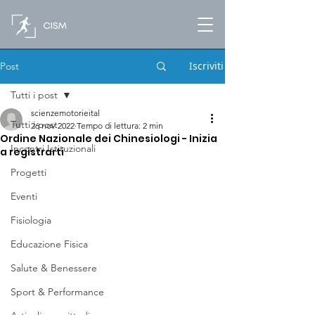
Iscriviti
Post
Tutti i post
scienzemotorieital
Tutti i post
26 nov 2022
Tempo di lettura: 2 min
Ordine Nazionale dei Chinesiologi - Inizia
Incontri Istituzionali
a registrarti
Progetti
Eventi
Fisiologia
Educazione Fisica
Salute & Benessere
Sport & Performance