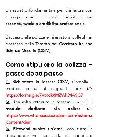
Un aspetto fondamentale per chi lavora con 
il corpo umano e vuole esercitare con 
serenità, tutela e credibilità professionale
.
L’accesso alla polizza è riservato ai colleghi in 
possesso della 
Tessera del Comitato Italiano 
Scienze Motorie (CISM)
.
Come stipulare la polizza – 
passo dopo passo
1️⃣ 
Richiedere la Tessera CISM, 
Compila il 
modulo online al seguente link:👉 
https://forms.gle/7Xtxdk8MZWh94ASG7
2️⃣ 
Una volta ottenuta la tessera
, compila il 
modulo dedicato alla polizza
👉 
https://www.vittoriaassicurazioni.com/externa
lcontent/cism
3️⃣ 
Riceverai subito un’email
 con tutta la 
documentazione necessaria da compilare 