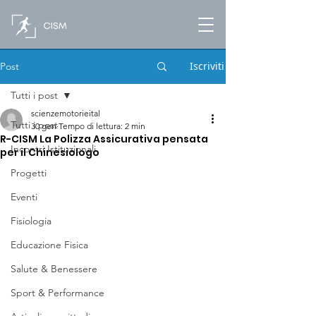
Iscriviti
Post
Tutti i post
scienzemotorieital
Tutti i post
30 gen
Tempo di lettura: 2 min
R-CISM La Polizza Assicurativa pensata
Incontri Istituzionali
per il Chinesiologo
Progetti
Eventi
Fisiologia
Educazione Fisica
Salute & Benessere
Sport & Performance