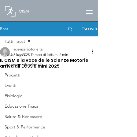
Iscriviti
Post
Tutti i post
scienzemotorieital
Tutti i post
3 lug 2025
Tempo di lettura: 2 min
IL CISM e la voce delle Scienze Motorie
Incontri Istituzionali
arriva all'ECSS Rimini 2025
Progetti
Eventi
Fisiologia
Educazione Fisica
Salute & Benessere
Sport & Performance