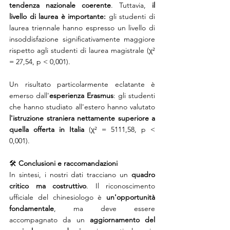
tendenza nazionale coerente
. Tuttavia, 
il 
livello di laurea è importante:
 gli studenti di 
laurea triennale hanno espresso un livello di 
insoddisfazione significativamente maggiore 
rispetto agli studenti di laurea magistrale (χ² 
= 27,54, p < 0,001).
Un risultato particolarmente eclatante è 
emerso dall'
esperienza Erasmus
: gli studenti 
che hanno studiato all'estero hanno valutato 
l'istruzione straniera nettamente superiore a 
quella offerta in Italia
 (χ² = 5111,58, p < 
0,001).
🛠️ 
Conclusioni e raccomandazioni
In sintesi, i nostri dati tracciano un 
quadro 
critico ma costruttivo
. Il riconoscimento 
ufficiale del chinesiologo è 
un'opportunità 
fondamentale
, ma deve essere 
accompagnato da un 
aggiornamento del 