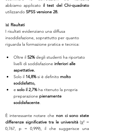
abbiamo applicato 
il test del Chi-quadrato
utilizzando 
SPSS versione 28.
📊 
Risultati
I risultati evidenziano una diffusa 
insoddisfazione, soprattutto per quanto 
riguarda la formazione pratica e tecnica:
Oltre il 
52%
 degli studenti ha riportato 
livelli di soddisfazione 
inferiori alle 
aspettative.
Solo il 
14,8%
 si è definito 
molto 
soddisfatto,
e 
solo il 2,7% 
ha ritenuto la propria 
preparazione 
pienamente 
soddisfacente
.
È interessante notare che 
non ci sono state 
differenze significative tra le università
 (χ² = 
0,767, p = 0,999), il che suggerisce una 