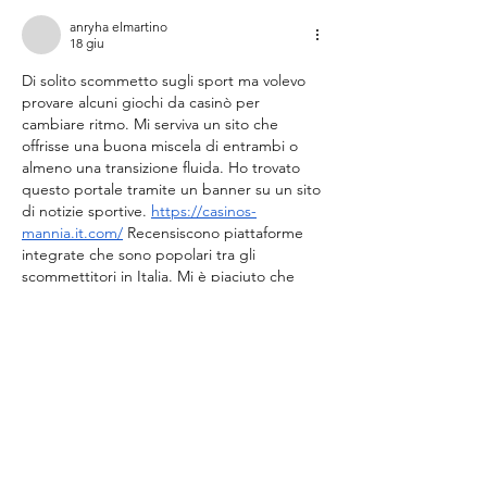
anryha elmartino
18 giu
Di solito scommetto sugli sport ma volevo 
provare alcuni giochi da casinò per 
cambiare ritmo. Mi serviva un sito che 
offrisse una buona miscela di entrambi o 
almeno una transizione fluida. Ho trovato 
questo portale tramite un banner su un sito 
di notizie sportive. 
https://casinos-
mannia.it.com/
 Recensiscono piattaforme 
integrate che sono popolari tra gli 
scommettitori in Italia. Mi è piaciuto che 
coprono i bonus sui bookmaker così come 
quelli del casinò. Mi ha dato una buona 
panoramica di dove potevo mantenere 
tutti…
Mostra altro
Mi piace