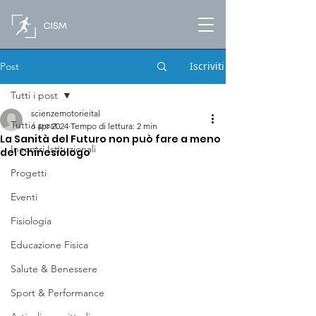
Iscriviti
Post
Tutti i post
scienzemotorieital
Tutti i post
6 apr 2024
Tempo di lettura: 2 min
La Sanità del Futuro non può fare a meno
Incontri Istituzionali
del Chinesiologo
Progetti
Eventi
Fisiologia
Educazione Fisica
Salute & Benessere
Sport & Performance