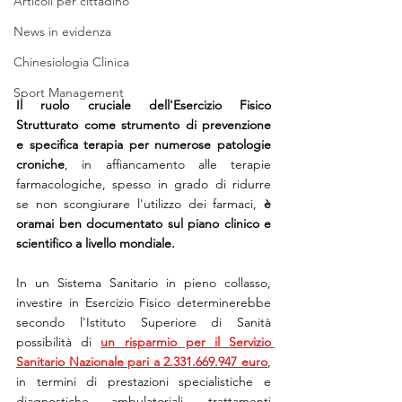
Articoli per cittadino
News in evidenza
Chinesiologia Clinica
Sport Management
Il ruolo cruciale dell'Esercizio Fisico 
Strutturato come strumento di prevenzione 
e specifica terapia per numerose patologie 
croniche
, in affiancamento alle terapie 
farmacologiche, spesso in grado di ridurre 
se non scongiurare l'utilizzo dei farmaci, 
è 
oramai ben documentato sul piano clinico e 
scientifico a livello mondiale.
In un Sistema Sanitario in pieno collasso, 
investire in Esercizio Fisico determinerebbe 
secondo l'Istituto Superiore di Sanità 
possibilità di 
un risparmio per il Servizio 
Sanitario Nazionale pari a 2.331.669.947 euro
, 
in termini di prestazioni specialistiche e 
diagnostiche ambulatoriali, trattamenti 