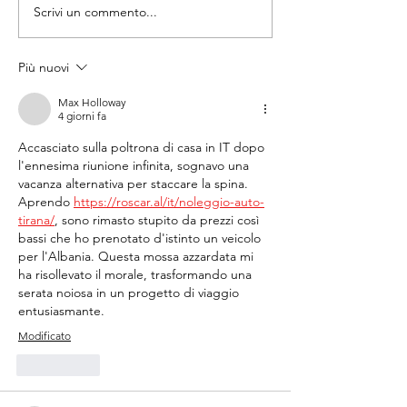
Scrivi un commento...
Esercizio Fisico
I CHINESIOLOGI 
Strutturato: Il
DOCENTI DI
Chinesiologo non può
EDUCAZIONE FI
Più nuovi
essere escluso
SCENDONO IN P
Max Holloway
ROMA, 30 SET
4 giorni fa
2026
Accasciato sulla poltrona di casa in IT dopo 
l'ennesima riunione infinita, sognavo una 
vacanza alternativa per staccare la spina. 
Aprendo 
https://roscar.al/it/noleggio-auto-
tirana/
, sono rimasto stupito da prezzi così 
bassi che ho prenotato d'istinto un veicolo 
per l'Albania. Questa mossa azzardata mi 
ha risollevato il morale, trasformando una 
serata noiosa in un progetto di viaggio 
entusiasmante.
Modificato
Mi piace