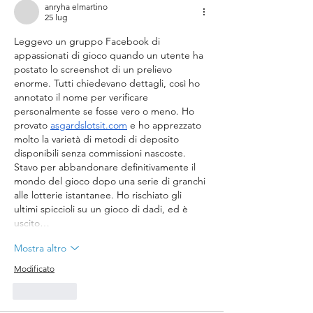
anryha elmartino
25 lug
Leggevo un gruppo Facebook di 
appassionati di gioco quando un utente ha 
postato lo screenshot di un prelievo 
enorme. Tutti chiedevano dettagli, così ho 
annotato il nome per verificare 
personalmente se fosse vero o meno. Ho 
provato 
asgardslotsit.com
 e ho apprezzato 
molto la varietà di metodi di deposito 
disponibili senza commissioni nascoste. 
Stavo per abbandonare definitivamente il 
mondo del gioco dopo una serie di granchi 
alle lotterie istantanee. Ho rischiato gli 
ultimi spiccioli su un gioco di dadi, ed è 
uscito…
Mostra altro
Modificato
Mi piace