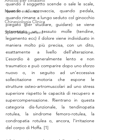
Articoli per cittadino
quando il soggetto scende o sale le scale, 
quando si accovaccia, quando pedala, 
News in evidenza
quando rimane a lungo seduto col ginocchio 
Chinesiologia Clinica
piegato (per studiare, guidare): se viene 
interessato un tessuto molle (tendine, 
Sport Management
legamento ecc) il dolore viene individuato in 
maniera molto più precisa, con un dito, 
esattamente a livello dell’alterazione. 
L’esordio è generalmente lento e non 
traumatico e può comparire dopo uno sforzo 
nuovo o, in seguito ad un’eccessiva 
sollecitazione motoria che espone le 
strutture osteo-artromuscolari ad uno stress 
superiore rispetto le capacità di recupero e 
supercompensazione. Rientrano in questa 
categoria dis-funzionale, la tendinopatia 
rotulea, la sindrome femoro-rotulea, la 
condropatia rotulea o, ancora, l’irritazione 
del corpo di Hoffa. [1] 