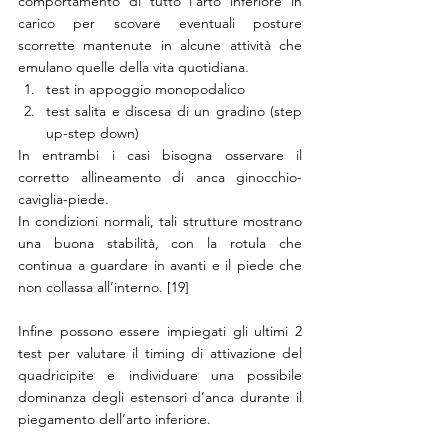
comportamento di tutto l’arto inferiore in 
carico per scovare eventuali posture 
scorrette mantenute in alcune attività che 
emulano quelle della vita quotidiana. 
test in appoggio monopodalico
test salita e discesa di un gradino (step 
up-step down) 
In entrambi i casi bisogna osservare il 
corretto allineamento di anca ginocchio-
caviglia-piede. 
In condizioni normali, tali strutture mostrano 
una buona stabilità, con la rotula che 
continua a guardare in avanti e il piede che 
non collassa all’interno. [19] 
Infine possono essere impiegati gli ultimi 2 
test per valutare il timing di attivazione del 
quadricipite e individuare una possibile 
dominanza degli estensori d’anca durante il 
piegamento dell’arto inferiore. 