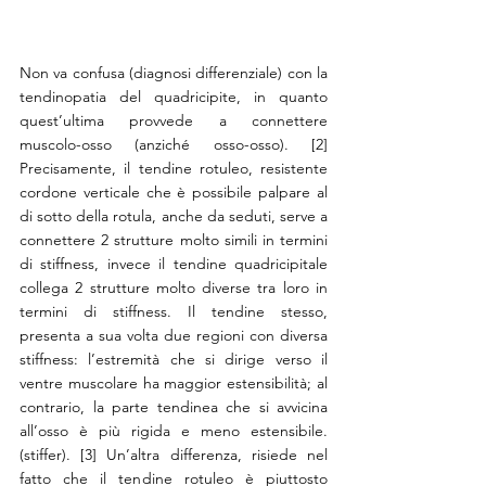
Non va confusa (diagnosi differenziale) con la 
tendinopatia del quadricipite, in quanto 
quest’ultima provvede a connettere 
muscolo-osso (anziché osso-osso). [2] 
Precisamente, il tendine rotuleo, resistente 
cordone verticale che è possibile palpare al 
di sotto della rotula, anche da seduti, serve a 
connettere 2 strutture molto simili in termini 
di stiffness, invece il tendine quadricipitale 
collega 2 strutture molto diverse tra loro in 
termini di stiffness. Il tendine stesso, 
presenta a sua volta due regioni con diversa 
stiffness: l’estremità che si dirige verso il 
ventre muscolare ha maggior estensibilità; al 
contrario, la parte tendinea che si avvicina 
all’osso è più rigida e meno estensibile. 
(stiffer). [3] Un’altra differenza, risiede nel 
fatto che il tendine rotuleo è piuttosto 