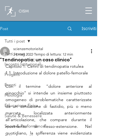
Iscriviti
Post
Tutti i post
scienzemotorieital
Tutti i post
24 mag 2022
Tempo di lettura: 12 min
“Tendinopatia: un caso clinico”
Incontri Istituzionali
Capitolo 1: Cenni di tendinopatia rotulea 
1.1. Introduzione al dolore patello-femorale 
Progetti
Eventi
Con il termine “dolore anteriore al 
ginocchio” si intende un insieme piuttosto 
Fisiologia
omogeneo di problematiche caratterizzate 
Educazione Fisica
da un sensazione di fastidio, più o meno 
marcata, localizzata anteriormente 
Salute & Benessere
all’articolazione, che compare durante il 
Sport & Performance
movimento di flesso-estensione. Nel 
quotidiano, la sofferenza viene evidenziata 