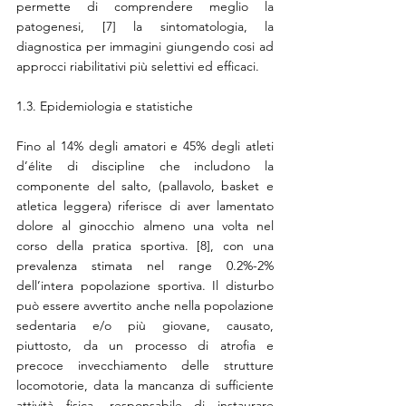
permette di comprendere meglio la 
patogenesi, [7] la sintomatologia, la 
diagnostica per immagini giungendo cosi ad 
approcci riabilitativi più selettivi ed efficaci.
1.3. Epidemiologia e statistiche 
Fino al 14% degli amatori e 45% degli atleti 
d’élite di discipline che includono la 
componente del salto, (pallavolo, basket e 
atletica leggera) riferisce di aver lamentato 
dolore al ginocchio almeno una volta nel 
corso della pratica sportiva. [8], con una 
prevalenza stimata nel range 0.2%-2% 
dell’intera popolazione sportiva. Il disturbo 
può essere avvertito anche nella popolazione 
sedentaria e/o più giovane, causato, 
piuttosto, da un processo di atrofia e 
precoce invecchiamento delle strutture 
locomotorie, data la mancanza di sufficiente 
attività fisica, responsabile di instaurare 