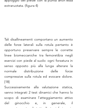
appoggio del piede con la punta anch’essa 
extraruotata. (figura 4) 
Tali disallineamenti comportano un aumento 
delle forze laterali sulla rotula pertanto è 
opportuno preservare sempre le corrette 
linee biomeccaniche tra femoretibia negli 
esercizi con piede al suolo: ogni forzatura in 
senso opposto più alla lunga alterare la 
normale distribuzione delle forze 
compressive sulla rotula ed evocare dolore. 
[18]
Successivamente alla valutazione statica, 
vanno integrati 2 test dinamici che hanno lo 
scopo di esaminare l’atteggiamento attivo 
del ginocchio e, in generale, il 