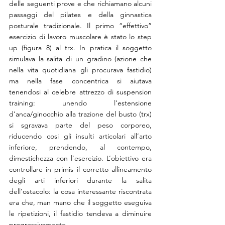
delle seguenti prove e che richiamano alcuni 
passaggi del pilates e della ginnastica 
posturale tradizionale. Il primo “effettivo” 
esercizio di lavoro muscolare è stato lo step 
up (figura 8) al trx. In pratica il soggetto 
simulava la salita di un gradino (azione che 
nella vita quotidiana gli procurava fastidio) 
ma nella fase concentrica si aiutava 
tenendosi al celebre attrezzo di suspension 
training: unendo l’estensione 
d’anca/ginocchio alla trazione del busto (trx) 
si sgravava parte del peso corporeo, 
riducendo cosi gli insulti articolari all’arto 
inferiore, prendendo, al contempo, 
dimestichezza con l’esercizio. L’obiettivo era 
controllare in primis il corretto allineamento 
degli arti inferiori durante la salita 
dell’ostacolo: la cosa interessante riscontrata 
era che, man mano che il soggetto eseguiva 
le ripetizioni, il fastidio tendeva a diminuire 
progressivamente. 