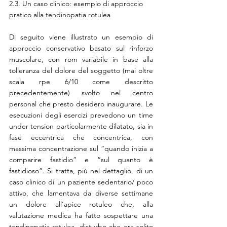
2.3. Un caso clinico: esempio di approccio 
pratico alla tendinopatia rotulea
Di seguito viene illustrato un esempio di 
approccio conservativo basato sul rinforzo 
muscolare, con rom variabile in base alla 
tolleranza del dolore del soggetto (mai oltre 
scala rpe 6/10 come descritto 
precedentemente) svolto nel centro 
personal che presto desidero inaugurare. Le 
esecuzioni degli esercizi prevedono un time 
under tension particolarmente dilatato, sia in 
fase eccentrica che concentrica, con 
massima concentrazione sul “quando inizia a 
comparire fastidio” e “sul quanto è 
fastidioso”. Si tratta, più nel dettaglio, di un 
caso clinico di un paziente sedentario/ poco 
attivo, che lamentava da diverse settimane 
un dolore all’apice rotuleo che, alla 
valutazione medica ha fatto sospettare una 
tendinopatia rotulea, disturbo che era solito 