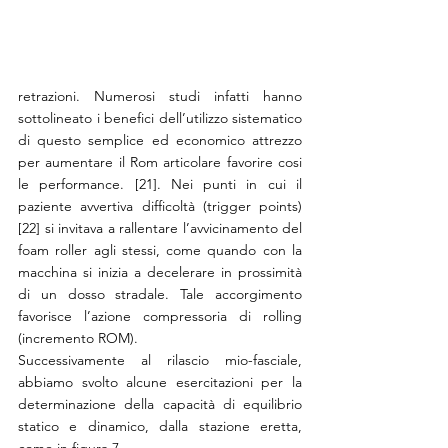
retrazioni. Numerosi studi infatti hanno 
sottolineato i benefici dell’utilizzo sistematico 
di questo semplice ed economico attrezzo 
per aumentare il Rom articolare favorire cosi 
le performance. [21]. Nei punti in cui il 
paziente avvertiva difficoltà (trigger points) 
[22] si invitava a rallentare l’avvicinamento del 
foam roller agli stessi, come quando con la 
macchina si inizia a decelerare in prossimità 
di un dosso stradale. Tale accorgimento 
favorisce l’azione compressoria di rolling 
(incremento ROM).
Successivamente al rilascio mio-fasciale, 
abbiamo svolto alcune esercitazioni per la 
determinazione della capacità di equilibrio 
statico e dinamico, dalla stazione eretta, 
come in figura 7, 