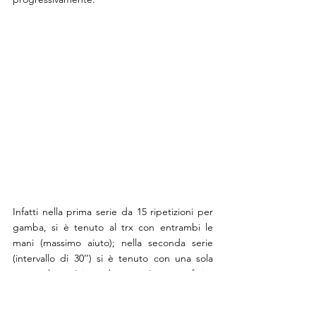
Infatti nella prima serie da 15 ripetizioni per 
gamba, si è tenuto al trx con entrambi le 
mani (massimo aiuto); nella seconda serie 
(intervallo di 30’’) si è tenuto con una sola 
mano al trx (aiuto dimezzato) e per finire 
nell’ultima serie non si è affatto tenuto al trx, 
con un dolore avvertito inferiore a 3 su 10 