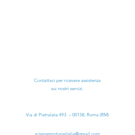
Ti serve aiuto?
Contattaci per ricevere assistenza
sui nostri servizi.
Sede Legale:
Via di Pietralata 493 – 00158, Roma (RM)
Email:
scienzemotorieitalia@gmail.com