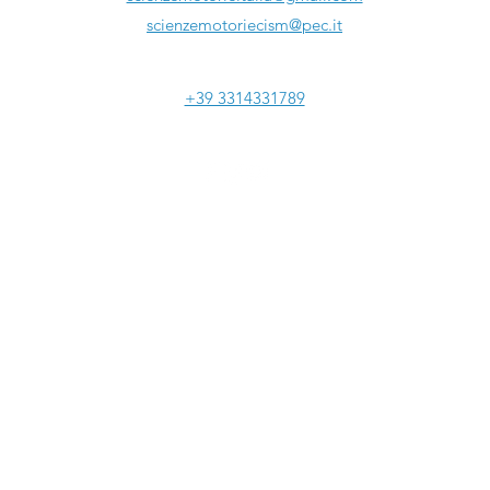
scienzemotoriecism@pec.it
Tel:
+39 3314331789