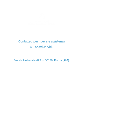
Ti serve aiuto?
Contattaci per ricevere assistenza
sui nostri servizi.
Sede Legale:
Via di Pietralata 493 – 00158, Roma (RM)
Email:
scienzemotorieitalia@gmail.com
scienzemotoriecism@pec.it
Tel:
+39 3314331789